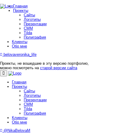
Главная
Проекты
Сайты
Логотипы
Презентации
СММ
Tilda
Полиграфия
Клиенты
Обо мне
belovaveronika_life
Проекты, не вошедшие в эту версию портфолио,
можно посмотреть на
старой версии сайта
Главная
Проекты
Сайты
Логотипы
Презентации
СММ
Tilda
Полиграфия
Клиенты
Обо мне
@NikaBelovaM